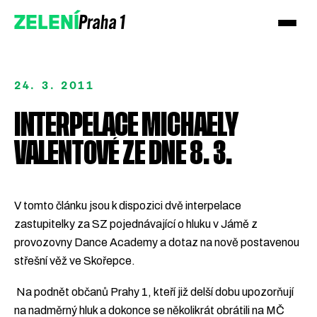
Praha 1
ZELENÍ
24. 3. 2011
INTERPELACE MICHAELY
VALENTOVÉ ZE DNE 8. 3.
V tomto článku jsou k dispozici dvě interpelace
zastupitelky za SZ pojednávající o hluku v Jámě z
provozovny Dance Academy a dotaz na nově postavenou
střešní věž ve Skořepce.
Na podnět občanů Prahy 1, kteří již delší dobu upozorňují
na nadměrný hluk a dokonce se několikrát obrátili na MČ