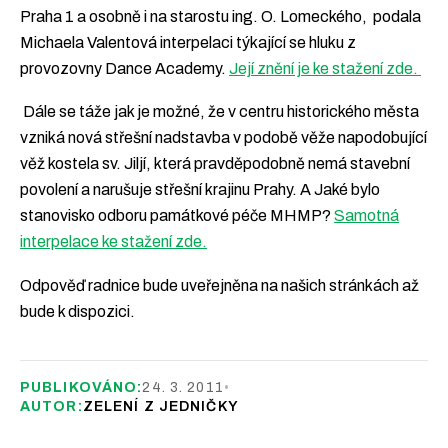
Podpořte nás
Praha 1 a osobně i na starostu ing. O. Lomeckého, podala
Michaela Valentová interpelaci týkající se hluku z
Přidejte se
provozovny Dance Academy.
Její znění je ke stažení zde.
Dále se táže jak je možné, že v centru historického města
vzniká nová střešní nadstavba v podobě věže napodobující
věž kostela sv. Jiljí, která pravděpodobně nemá stavební
povolení a narušuje střešní krajinu Prahy. A Jaké bylo
stanovisko odboru památkové péče MHMP?
Samotná
interpelace ke stažení zde.
Odpověď radnice bude uveřejněna na našich stránkách až
bude k dispozici.
PUBLIKOVÁNO:
24. 3. 2011
•
AUTOR:
ZELENÍ Z JEDNIČKY