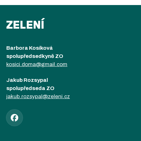
ZELENÍ
Barbora Kosíková
spolupředsedkyně ZO
kosici.doma@gmail.com
Jakub Rozsypal
spolupředseda ZO
jakub.rozsypal@zeleni.cz