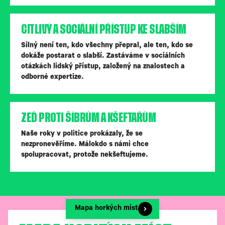
CITLIVÝ A SOCIÁLNÍ PŘÍSTUP KE SLABŠÍM
Silný není ten, kdo všechny přepral, ale ten, kdo se
dokáže postarat o slabší. Zastáváme v sociálních
otázkách lidský přístup, založený na znalostech a
odborné expertize.
ZEĎ PROTI ŠÍBRŮM A KŠEFTAŘŮM
Naše roky v politice prokázaly, že se
nezpronevěříme. Málokdo s námi chce
spolupracovat, protože nekšeftujeme.
Mapa horkých míst