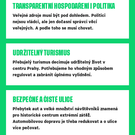
TRANSPARENTNÍ HOSPODAŘENÍ I POLITIKA
Veřejné zdroje musí být pod dohledem. Politici
nejsou vládci, ale jen dočasní správci věcí
veřejných. A podle toho se musí chovat.
UDRŽITELNÝ TURISMUS
Přebujelý turismus decimuje udržitelný život v
centru Prahy. Potřebujeme ho vhodným způsobem
regulovat a zabránit úplnému vylidnění.
BEZPEČNÉ A ČISTÉ ULICE
Přebytek aut a velké množství návštěvníků znamená
pro historické centrum extrémní zátěž.
Automobilovou dopravu je třeba redukovat a o ulice
více pečovat.