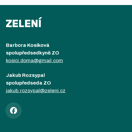
ZELENÍ
Barbora Kosíková
spolupředsedkyně ZO
kosici.doma@gmail.com
Jakub Rozsypal
spolupředseda ZO
jakub.rozsypal@zeleni.cz