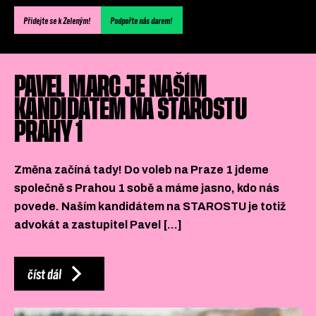
Podpořte nás
Přidejte se k Zeleným!
Podpořte nás darem!
Přidejte se
PAVEL MARC JE NAŠÍM
KANDIDÁTEM NA STAROSTU
PRAHY 1
Změna začíná tady! Do voleb na Praze 1 jdeme
společně s Prahou 1 sobě a máme jasno, kdo nás
povede. Naším kandidátem na STAROSTU je totiž
advokát a zastupitel Pavel […]
číst dál