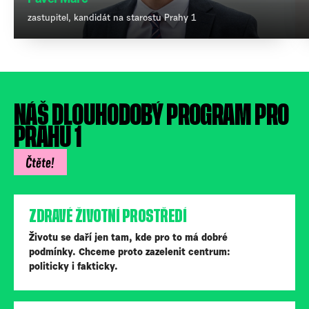
zastupitel, kandidát na starostu Prahy 1
NÁŠ DLOUHODOBÝ PROGRAM PRO
PRAHU 1
Čtěte!
ZDRAVÉ ŽIVOTNÍ PROSTŘEDÍ
Životu se daří jen tam, kde pro to má dobré
podmínky. Chceme proto zazelenit centrum:
politicky i fakticky.