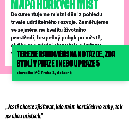
MAPA HORKÝCH MÍST
Dokumentujeme místní dění z pohledu
trvale udržitelného rozvoje. Zaměřujeme
se zejména na kvalitu životního
prostředí, bezpečný pohyb po městě,
služby pro místní obyvatele a kulturu
veřejného prostoru.
TEREZIE RADOMĚŘSKÁ K OTÁZCE, ZDA
BYDLÍ V PRAZE 1 NEBO V PRAZE 5
starostka MČ Praha 1, dočasně
„Jestli chcete zjišťovat, kde mám kartáček na zuby, tak
na obou místech.”