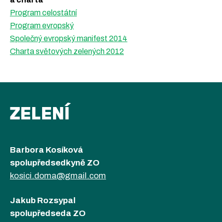
Podpořte nás
Program celostátní
Přidejte se
Program evropský
Společný evropský manifest 2014
Charta světových zelených 2012
ZELENÍ
Barbora Kosíková
spolupředsedkyně ZO
kosici.doma@gmail.com
Jakub Rozsypal
spolupředseda ZO