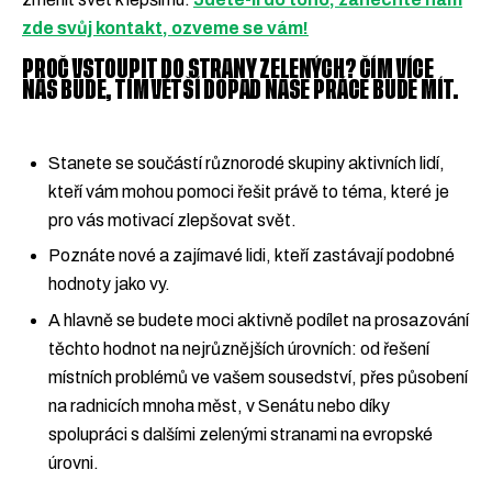
Podpořte nás
zde svůj kontakt, ozveme se vám!
Přidejte se
PROČ VSTOUPIT DO STRANY ZELENÝCH? ČÍM VÍCE
NÁS BUDE, TÍM VĚTŠÍ DOPAD NAŠE PRÁCE BUDE MÍT.
Stanete se součástí různorodé skupiny aktivních lidí,
kteří vám mohou pomoci řešit právě to téma, které je
pro vás motivací zlepšovat svět.
Poznáte nové a zajímavé lidi, kteří zastávají podobné
hodnoty jako vy.
A hlavně se budete moci aktivně podílet na prosazování
těchto hodnot na nejrůznějších úrovních: od řešení
místních problémů ve vašem sousedství, přes působení
na radnicích mnoha měst, v Senátu nebo díky
spolupráci s dalšími zelenými stranami na evropské
úrovni.