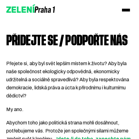
Praha 1
ZELENÍ
PŘIDEJTE SE / PODPOŘTE NÁS
Přejete si, aby byl svět lepším místem k životu? Aby byla
naše společnost ekologicky odpovědná, ekonomicky
udržitelná a sociálně spravedlivá? Aby byla respektována
demokracie, lidská práva a úcta k přírodnímu i kulturnímu
dědictví?
My ano.
Abychom toho jako politická strana mohli dosáhnout,
potřebujeme vás. Protože jen společnými silami můžeme
změnit svět k lepšímu.
Jdete-li do toho, zanechte nám