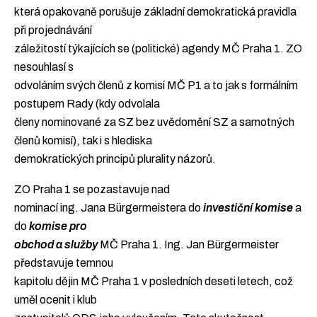
Podpořte nás
která opakovaně porušuje základní demokratická pravidla
při projednávání
Přidejte se
záležitostí týkajících se (politické) agendy MČ Praha 1. ZO
nesouhlasí s
odvoláním svých členů z komisí MČ P1 a to jak s formálním
postupem Rady (kdy odvolala
členy nominované za SZ bez uvědomění SZ a samotných
členů komisí), tak i s hlediska
demokratických principů plurality názorů.
ZO Praha 1 se pozastavuje nad
nominací ing. Jana Bürgermeistera do
investiční komise
a
do
komise pro
obchod a služby
MČ Praha 1. Ing. Jan Bürgermeister
představuje temnou
kapitolu dějin MČ Praha 1 v posledních deseti letech, což
uměl ocenit i klub