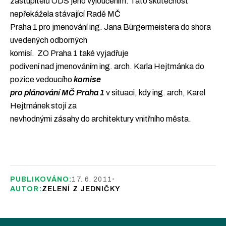
zastupitelů ODS jeho vyloučením. Tato skutečnost
nepřekážela stávající Radě MČ
Praha 1 pro jmenování ing. Jana Bürgermeistera do shora
uvedených odborných
komisí.
ZO Praha 1 také vyjadřuje
podivení nad jmenováním ing. arch. Karla Hejtmánka do
pozice vedoucího
komise
pro plánování MČ Praha 1
v situaci, kdy ing. arch, Karel
Hejtmánek stojí za
nevhodnými zásahy do architektury vnitřního města.
PUBLIKOVÁNO:
17. 6. 2011
•
AUTOR:
ZELENÍ Z JEDNIČKY