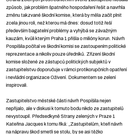
způsob, jak problém špatného hospodaření řešit a navrhla
změnu takzvané škodní komise, která by měla začít plnit
zcela jinou roli, než kterou má dnes: dosud totiž řeší
především bagatelní problémy a vyhýbá se závažným
kauzám, kvůli kterým Praha 1 přišla o milióny korun. Návrh
Pospíšila počítal ve škodní komisi se zastoupením politické
reprezentace a nikoliv pouze úředníků. Zřízení škodní
komise složené ze zástupců politických subjektů v
zastupitelstvu doporučuje v rámci protikorupčních opatření
i nevládní organizace Oživení. Dokumentem se zelení
inspirovali.
Zastupitelstvo městské části návrh Pospíšila nejen
nepřijalo, ale v diskusi k tomuto bodu nikdo ze zastupitelů
nevystoupil. Předsedkyně Strany zelených v Praze 1
Kateřina Jacques k tomu říká: „Zastupitelům, kteří návrh
na nápravu škod smetli se stolu, by se asi těžko