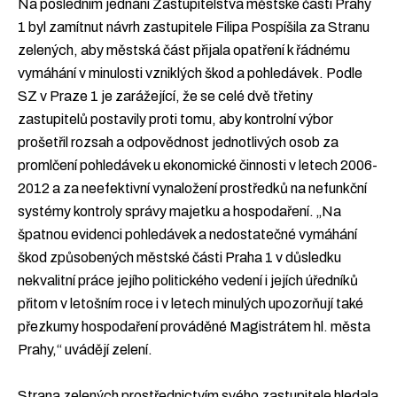
Podpořte nás
Na posledním jednání Zastupitelstva městské části Prahy
1 byl zamítnut návrh zastupitele Filipa Pospíšila za Stranu
Přidejte se
zelených, aby městská část přijala opatření k řádnému
vymáhání v minulosti vzniklých škod a pohledávek. Podle
SZ v Praze 1 je zarážející, že se celé dvě třetiny
zastupitelů postavily proti tomu, aby kontrolní výbor
prošetřil rozsah a odpovědnost jednotlivých osob za
promlčení pohledávek u ekonomické činnosti v letech 2006-
2012 a za neefektivní vynaložení prostředků na nefunkční
systémy kontroly správy majetku a hospodaření. „Na
špatnou evidenci pohledávek a nedostatečné vymáhání
škod způsobených městské části Praha 1 v důsledku
nekvalitní práce jejího politického vedení i jejích úředníků
přitom v letošním roce i v letech minulých upozorňují také
přezkumy hospodaření prováděné Magistrátem hl. města
Prahy,“ uvádějí zelení.
Strana zelených prostřednictvím svého zastupitele hledala