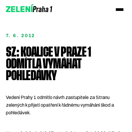
Praha 1
ZELENÍ
7. 6. 2012
SZ: KOALICE V PRAZE 1
ODMÍTLA VYMÁHAT
POHLEDÁVKY
Vedení Prahy 1 odmítlo návrh zastupitele za Stranu
zelených k přijetí opatření k řádnému vymáhání škod a
pohledávek.