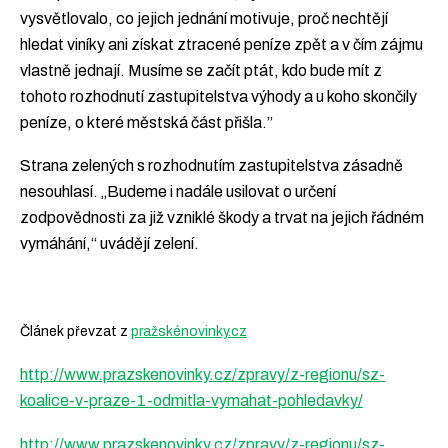
vysvětlovalo, co jejich jednání motivuje, proč nechtějí
hledat viníky ani získat ztracené peníze zpět a v čím zájmu
vlastně jednají. Musíme se začít ptát, kdo bude mít z
tohoto rozhodnutí zastupitelstva výhody a u koho skončily
peníze, o které městská část přišla.”
Strana zelených s rozhodnutím zastupitelstva zásadně
nesouhlasí. „Budeme i nadále usilovat o určení
zodpovědnosti za již vzniklé škody a trvat na jejich řádném
vymáhání,“ uvádějí zelení.
Článek převzat z
pražskénovinky.cz
http://www.prazskenovinky.cz/zpravy/z-regionu/sz-
koalice-v-praze-1-odmitla-vymahat-pohledavky/
http://www.prazskenovinky.cz/zpravy/z-regionu/sz-