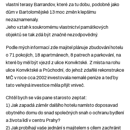
vlastní terasy Barrandov, které za tu dobu, podobně jako
dům v Bartolomějské 13 moc změn k lepšímu
nezaznamenaly.
Jeho vztah k soukromému vlastnictví památkových
objektů se tak zdá být značně nezodpovědný.
Podle mých informací zde majitel plánuje zbudování hotelu
o 71 pokojích, 18 apartmánech, 8 patrech a parkování, na
které by měl být vjezd z ulice Konviktské. Z místa na rohu
ulice Konviktské a Průchodní, do jehož zdařilé rekonstrukce
MČ v roce cca 2002 investovala nemalé peníze a teď by
tato veřejná investice měla přijít vniveč.
Chtěl bych se vás pane starosto zeptat:
1) Jak zapadá záměr dalšího hotelu namísto doposavad
obytného domu do snad společných snah o ochranu bydlení
a života lidí v centru Prahy?
2) Jak probíhají vaše jednání s majitelem s cílem zachránit