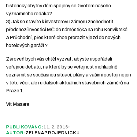
historický obytný dům spojený se životem našeho
významného rodáka?
3) Jak se stavíte k investorovu záměru znehodnotit
předchozí investici MČ do náměstíčka na rohu Konviktské
a Průchodní, přes které chce prorazit vjezd do nových
hotelových garáží ?
Zároveň bych vás chtěl vyzvat, abyste uspořádali
veřejnou debatu, na které by se veřejnost mohla plně
seznámit se současnou situací, plány a vašimi postoji nejen
v této věci, ale i u dalších aktuálních stavebních záměrů na
Praze 1.
Vít Masare
PUBLIKOVÁNO:
11. 2. 2016
•
AUTOR:
ZELENAPROJEDNICKU