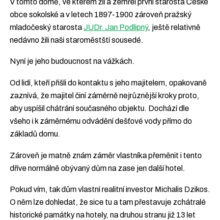
V tomto domě, ve kterém žil a zemřel první starosta České
obce sokolské a v letech 1897-1900 zároveň pražský
mladočeský starosta
JUDr. Jan Podlipný
, ještě relativně
nedávno žili naši staroměstští sousedé.
Nyní je jeho budoucnost na vážkách.
Od lidí, kteří přišli do kontaktu s jeho majitelem, opakovaně
zaznívá, že majitel činí záměrně nejrůznější kroky proto,
aby uspíšil chátrání současného objektu. Dochází dle
všeho i k záměrnému odvádění dešťové vody přímo do
základů domu.
Zároveň je matně znám záměr vlastníka přeměnit i tento
dříve normálně obývaný dům na zase jen další hotel.
Pokud vím, tak dům vlastní realitní investor Michalis Dzikos.
O něm lze dohledat, že sice tu a tam přestavuje zchátralé
historické památky na hotely, na druhou stranu již 13 let