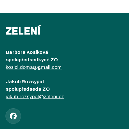
ZELENÍ
Barbora Kosíková
spolupředsedkyně ZO
kosici.doma@gmail.com
Jakub Rozsypal
spolupředseda ZO
jakub.rozsypal@zeleni.cz