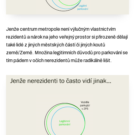
Jenže centrum metropole není výlučným vlastnictvím
rezidentů a nárok na jeho veřejný prostor si přirozeně dělají
také lidé z jiných městských částí či jiných koutů
země/Země. Množina legitimních důvodů pro parkování se
tím pádem v očích nerezidentů může radikálně lišit.