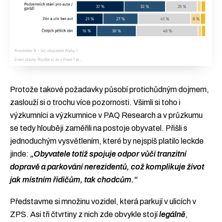
Protože takové požadavky působí protichůdným dojmem,
zaslouží si o trochu více pozornosti. Všimli si toho i
výzkumníci a výzkumnice v PAQ Research a v průzkumu
se tedy hlouběji zaměřili na postoje obyvatel. Přišli s
jednoduchým vysvětlením, které by nejspíš platilo leckde
jinde:
„Obyvatele totiž spojuje odpor vůči tranzitní
dopravě a parkování nerezidentů, což komplikuje život
jak místním řidičům, tak chodcům.“
Představme si množinu vozidel, která parkují v ulicích v
ZPS. Asi tři čtvrtiny z nich zde obvykle stojí
legálně
,