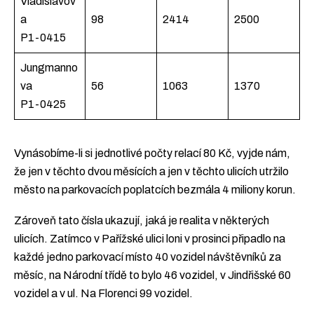
Vladislavov
a
98
2414
2500
P1-0415
Jungmanno
va
56
1063
1370
P1-0425
Vynásobíme-li si jednotlivé počty relací 80 Kč, vyjde nám,
že jen v těchto dvou měsících a jen v těchto ulicích utržilo
město na parkovacích poplatcích bezmála 4 miliony korun.
Zároveň tato čísla ukazují, jaká je realita v některých
ulicích. Zatímco v Pařížské ulici loni v prosinci připadlo na
každé jedno parkovací místo 40 vozidel návštěvníků za
měsíc, na Národní třídě to bylo 46 vozidel, v Jindřišské 60
vozidel a v ul. Na Florenci 99 vozidel.