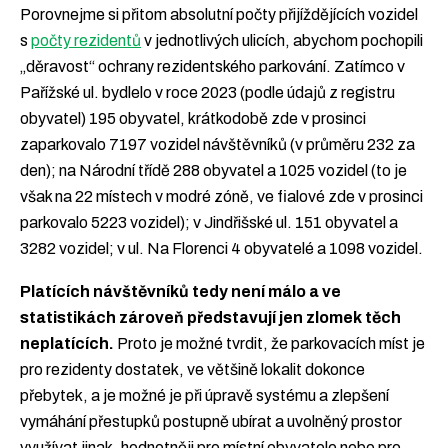
Porovnejme si přitom absolutní počty přijíždějících vozidel
s
počty rezidentů
v jednotlivých ulicích, abychom pochopili
„děravost“ ochrany rezidentského parkování. Zatímco v
Pařížské ul. bydlelo v roce 2023 (podle údajů z registru
obyvatel) 195 obyvatel, krátkodobě zde v prosinci
zaparkovalo 7197 vozidel návštěvníků (v průměru 232 za
den); na Národní třídě 288 obyvatel a 1025 vozidel (to je
však na 22 místech v modré zóně, ve fialové zde v prosinci
parkovalo 5223 vozidel); v Jindřišské ul. 151 obyvatel a
3282 vozidel; v ul. Na Florenci 4 obyvatelé a 1098 vozidel.
Platících návštěvníků tedy není málo a ve
statistikách zároveň představují jen zlomek těch
neplatících.
Proto je možné tvrdit, že parkovacích míst je
pro rezidenty dostatek, ve většině lokalit dokonce
přebytek, a je možné je při úpravě systému a zlepšení
vymáhání přestupků postupně ubírat a uvolněný prostor
využívat jinak, hodnotněji pro místní obyvatele nebo pro