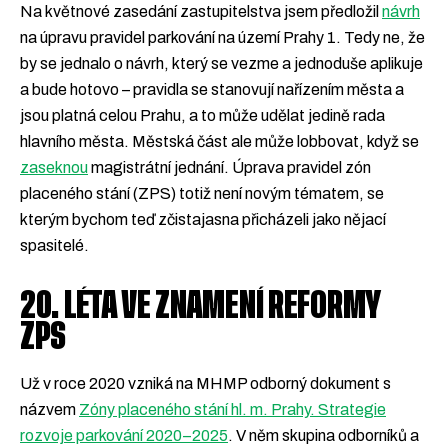
Na květnové zasedání zastupitelstva jsem předložil
návrh
na úpravu pravidel parkování na území Prahy 1. Tedy ne, že
by se jednalo o návrh, který se vezme a jednoduše aplikuje
a bude hotovo – pravidla se stanovují nařízením města a
jsou platná celou Prahu, a to může udělat jedině rada
hlavního města. Městská část ale může lobbovat, když se
zaseknou
magistrátní jednání. Úprava pravidel zón
placeného stání (ZPS) totiž není novým tématem, se
kterým bychom teď zčistajasna přicházeli jako nějací
spasitelé.
20. LÉTA VE ZNAMENÍ REFORMY
ZPS
Už v roce 2020 vzniká na MHMP odborný dokument s
názvem
Zóny placeného stání hl. m. Prahy. Strategie
rozvoje parkování 2020–2025
. V něm skupina odborníků a