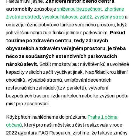
Fakta mluví jasně.
Zahlcení historického centra
automobily
způsobuje
sníženou bezpečnost
,
zhoršené
životní prostředí
,
vysokou hlukovou zátěž
,
zvýšený stres
a
omezuje různé pobytové funkce veřejného prostoru, když
jich většinu nahrazuje funkcí jedinou: parkováním.
Pokud
toužíme po zdravém centru, tedy zdravých
obyvatelích a zdravém veřejném prostoru, je třeba
něco ze současných extenzivních parkovacích
nároků slevit.
Snížit množství aut návštěvníků a uvolněné
kapacity v ulicích začít využívat jinak. Například k rozšíření
chodníků, výsadbě stromů, umísťování decentních
restauračních zahrádek (tzv. parkletů), vytvoření
bezpečných tras pro jízdu na kolech nebo ke zvýšení počtu
míst pro zásobování.
Když přitom nahlédneme do průzkumu
Praha 1 očima
občanů
, který pro naši městskou část realizovala v roce
2022 agentura PAQ Research, zjistíme, že takové změny