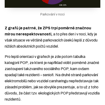
Parkování v noci
Z grafů je patrné, že ZPS trpí poměrně značnou
mírou nerespektovanosti,
a to přes den i v noci, kdy je
však situace ve většině parkovacích úseků lepší z důvodu
nižších absolutních počtů vozidel.
Pro lepší orientaci v grafech je zde potom tabulka
kategorií POP, ze které je například vidět poměrně značné
zastoupení takzvaného sociálního POP, kam ovšem
spadají také rezidenti – senioři. Na druhé straně parkování
elektromobilů nebo vozidel carsharingu nepředstavuje tak
zásadní problém, jak se obvykle prezentuje, a to už z toho
důvodu, že část tzv. ekologických POP představují vozidla
rezidentů.