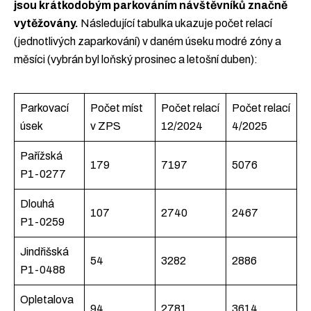
jsou krátkodobým parkováním návštěvníků značně
vytěžovány.
Následující tabulka ukazuje počet relací
(jednotlivých zaparkování) v daném úseku modré zóny a
měsíci (vybrán byl loňský prosinec a letošní duben):
Parkovací
Počet míst
Počet relací
Počet relací
úsek
v ZPS
12/2024
4/2025
Pařížská
179
7197
5076
P1-0277
Dlouhá
107
2740
2467
P1-0259
Jindřišská
54
3282
2886
P1-0488
Opletalova
94
2781
3614