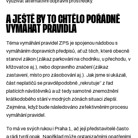
využívat alternativní dopravní prostředky.
A JEŠTĚ BY TO CHTĚLO POŘÁDNĚ
VYMÁHAT PRAVIDLA
Téma vymáhání pravidel ZPS je spojenou nádobou s
vymáháním dopravních předpisů, ať už těch, které obecně
stanoví zákon (zákaz parkování na chodníku, u přechodu, v
křižovatce aj.), nebo dopravního značení (zákaz
zastavení, místo pro zásobování aj.). Jak jsme si ukázali,
část neplatičů se pravděpodobně „rekrutuje“ z řad
platících návštěvníků a už tedy samotné znemožnění
krátkodobého stání v modrých zónách situaci zlepší.
Zejména, když bude následováno zefektivněním procesu
vymáhání pravidel.
To má ve svých rukou i Praha 1, ač její představitelé často
a rádi tvrdí opak. Například může organizačními opatřeními