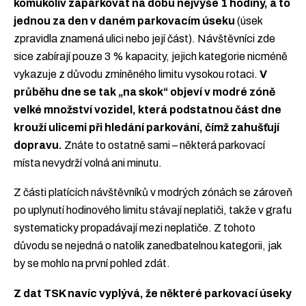
komukoliv zaparkovat na dobu nejvýše 1 hodiny, a to
jednou za den v daném parkovacím úseku
(úsek
zpravidla znamená ulici nebo její část). Návštěvníci zde
sice zabírají pouze 3 % kapacity, jejich kategorie nicméně
vykazuje z důvodu zmíněného limitu vysokou rotaci.
V
průběhu dne se tak „na skok“ objeví v modré zóně
velké množství vozidel, která podstatnou část dne
krouží ulicemi při hledání parkování, čímž zahušťují
dopravu.
Znáte to ostatně sami – některá parkovací
místa nevydrží volná ani minutu.
Z části platících návštěvníků v modrých zónách se zároveň
po uplynutí hodinového limitu stávají neplatiči, takže v grafu
systematicky propadávají mezi neplatiče. Z tohoto
důvodu se nejedná o natolik zanedbatelnou kategorii, jak
by se mohlo na první pohled zdát.
Z dat TSK navíc vyplývá, že některé parkovací úseky