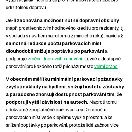
udržitelnou dopravu.
Je-li zachována možnost nutné dopravní obsluhy
(např. prostřednictvím hodinového kreditu pro rezidenty, tj.
v souladu s návrhem na reformu z minulého roku), navíc
už
samotná redukce počtu parkovacích míst
dlouhodobě snižuje poptávku po parkování
a
podporuje
změnu dopravního chování
. Levné a dostupné
parkování pro každého totiž přichází město
velmi draho
.
V obecném měřítku minimální parkovací požadavky
zvyšují náklady na bydlení, snižují hustotu zástavby
a paradoxně zhoršují dostupnost parkování tím, že
podporují vyšší závislost na autech.
Naproti tomu
adekvátně zpoplatněné parkování a snížení počtu
parkovacích míst vede k lepšímu využití prostoru a ke
snížení poptávky po parkování, protože lidé začnou více