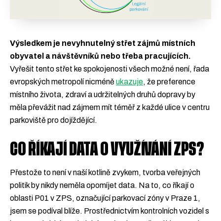
Výsledkem je nevyhnutelný střet zájmů místních
obyvatel a návštěvníků nebo třeba pracujících.
Vyřešit tento střet ke spokojenosti všech možné není, řada
evropských metropolí nicméně
ukazuje
, že preference
místního života, zdraví a udržitelných druhů dopravy by
měla převážit nad zájmem mít téměř z každé ulice v centru
parkoviště pro dojíždějící.
CO ŘÍKAJÍ DATA O VYUŽÍVÁNÍ ZPS?
Přestože to není v naší kotlině zvykem, tvorba veřejných
politik by nikdy neměla opomíjet data. Na to, co říkají o
oblasti P01 v ZPS, označující parkovací zóny v Praze 1,
jsem se podíval blíže. Prostřednictvím kontrolních vozidel s