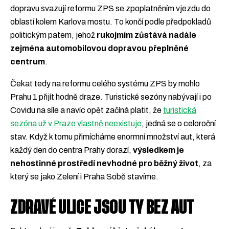
dopravu svazují reformu ZPS se zpoplatněním vjezdu do
oblastí kolem Karlova mostu. To končí podle předpokladů
politickým patem, jehož
rukojmím zůstává nadále
zejména automobilovou dopravou přeplněné
centrum
.
Čekat tedy na reformu celého systému ZPS by mohlo
Prahu 1 přijít hodně draze. Turistické sezóny nabývají i po
Covidu na síle a navíc opět začíná platit, že
turistická
sezóna už v Praze vlastně neexistuje
, jedná se o celoroční
stav. Když k tomu přimícháme enormní množství aut, která
každý den do centra Prahy dorazí,
výsledkem je
nehostinné prostředí nevhodné pro běžný život
, za
který se jako Zelení i Praha Sobě stavíme.
ZDRAVÉ ULICE JSOU TY BEZ AUT