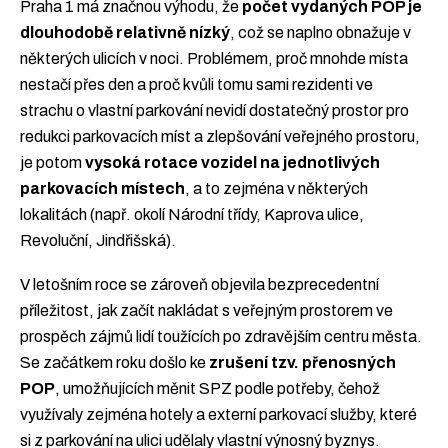
Praha 1 má značnou výhodu, že
počet vydaných POP je
dlouhodobě relativně nízký
, což se naplno obnažuje v
některých ulicích v noci. Problémem, proč mnohde místa
nestačí přes den a proč kvůli tomu sami rezidenti ve
strachu o vlastní parkování nevidí dostatečný prostor pro
redukci parkovacích míst a zlepšování veřejného prostoru,
je potom
vysoká rotace vozidel na jednotlivých
parkovacích místech
, a to zejména v některých
lokalitách (např. okolí Národní třídy, Kaprova ulice,
Revoluční, Jindřišská).
V letošním roce se zároveň objevila bezprecedentní
příležitost, jak začít nakládat s veřejným prostorem ve
prospěch zájmů lidí toužících po zdravějším centru města.
Se začátkem roku došlo ke
zrušení tzv. přenosných
POP
, umožňujících měnit SPZ podle potřeby, čehož
využívaly zejména hotely a externí parkovací služby, které
si z parkování na ulici udělaly vlastní výnosný byznys.