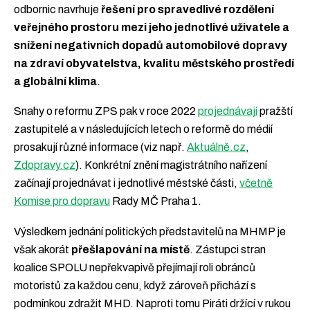
odbornic navrhuje
řešení pro spravedlivé rozdělení
veřejného prostoru mezi jeho jednotlivé uživatele a
snížení negativních dopadů automobilové dopravy
na zdraví obyvatelstva, kvalitu městského prostředí
a globální klima
.
Snahy o reformu ZPS pak v roce 2022
projednávají
pražští
zastupitelé a v následujících letech o reformě do médií
prosakují různé informace (viz např.
Aktuálně.cz
,
Zdopravy.cz
). Konkrétní znění magistrátního nařízení
začínají projednávat i jednotlivé městské části,
včetně
Komise pro dopravu
Rady MČ Praha 1.
Výsledkem jednání politických představitelů na MHMP je
však akorát
přešlapování na místě
. Zástupci stran
koalice SPOLU nepřekvapivě přejímají roli obránců
motoristů za každou cenu, když zároveň přichází s
podmínkou zdražit MHD. Naproti tomu Piráti držící v rukou