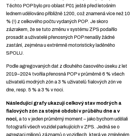
Těchto POP bylo pro oblast P01 ještě před letošním
lednem udělováno přibližně 1200, což znamená více než 10
% (!) z celkového počtu vydaných POP. Je skoro
zázrakem, že se tuto změnu v systému ZPS podařilo
prosadit a uživatelé přenosných POP nenašly žádné
zastání, zejména u extrémně motoristicky laděného
SPOLU.
Podle agregovaných dat z dlouhého časového úseku z let
2019–2024 tvořila přenosná POP v průměrně 6 % všech
uživatelů modrých zón a 3 % uživatelů fialových zón ve
dne, resp. 5 % a 3 % v noci.
Následující grafy ukazují celkový stav modrých a
fialových zón za stejné období v průběhu dne a v
noci,
a to v jeden průměrný moment – jako bychom udělali
fotografii všech vozidel parkujících v ZPS. Jedná se o
agregaci milionů záznamů o vozidlech, která ve zmíněném