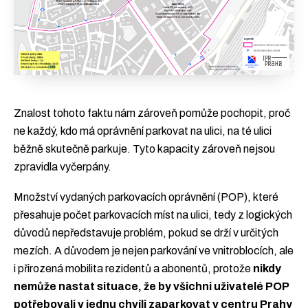
Znalost tohoto faktu nám zároveň pomůže pochopit, proč
ne každý, kdo má oprávnění parkovat na ulici, na té ulici
běžně skutečně parkuje. Tyto kapacity zároveň nejsou
zpravidla vyčerpány.
Množství vydaných parkovacích oprávnění (POP), které
přesahuje počet parkovacích míst na ulici, tedy z logických
důvodů nepředstavuje problém, pokud se drží v určitých
mezích. A důvodem je nejen parkování ve vnitroblocích, ale
i přirozená mobilita rezidentů a abonentů, protože
nikdy
nemůže nastat situace, že by všichni uživatelé POP
potřebovali v jednu chvíli zaparkovat v centru Prahy