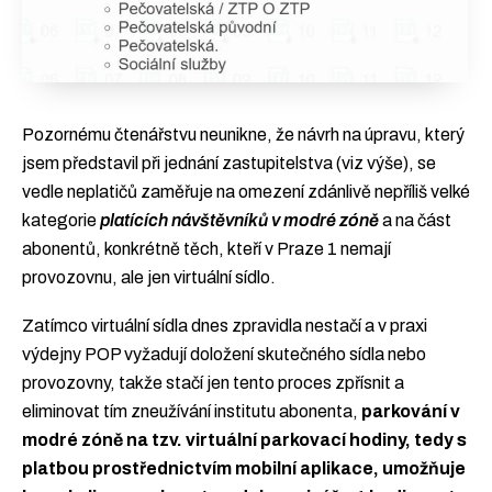
Pozornému čtenářstvu neunikne, že návrh na úpravu, který
jsem představil při jednání zastupitelstva (viz výše), se
vedle neplatičů zaměřuje na omezení zdánlivě nepříliš velké
kategorie
platících návštěvníků v modré zóně
a na část
abonentů, konkrétně těch, kteří v Praze 1 nemají
provozovnu, ale jen virtuální sídlo.
Zatímco virtuální sídla dnes zpravidla nestačí a v praxi
výdejny POP vyžadují doložení skutečného sídla nebo
provozovny, takže stačí jen tento proces zpřísnit a
eliminovat tím zneužívání institutu abonenta,
parkování v
modré zóně na tzv. virtuální parkovací hodiny, tedy s
platbou prostřednictvím mobilní aplikace, umožňuje